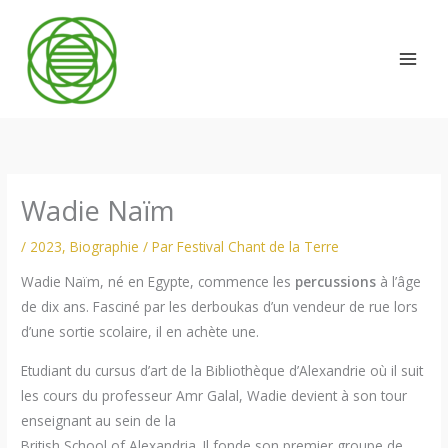
Aller
au
contenu
Wadie Naïm
/
2023
,
Biographie
/ Par
Festival Chant de la Terre
Wadie Naïm, né en Egypte, commence les
percussions
à l’âge
de dix ans. Fasciné par les derboukas d’un vendeur de rue lors
d’une sortie scolaire, il en achète une.
Etudiant du cursus d’art de la Bibliothèque d’Alexandrie où il suit
les cours du professeur Amr Galal, Wadie devient à son tour
enseignant au sein de la
British School of Alexandria. Il fonde son premier groupe de