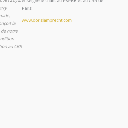
enseigne le chant au PSPBB et au CRR de
erry
Paris.
made,
www.dorislamprecht.com
nçoit la
 de notre
ndition
tion au CRR