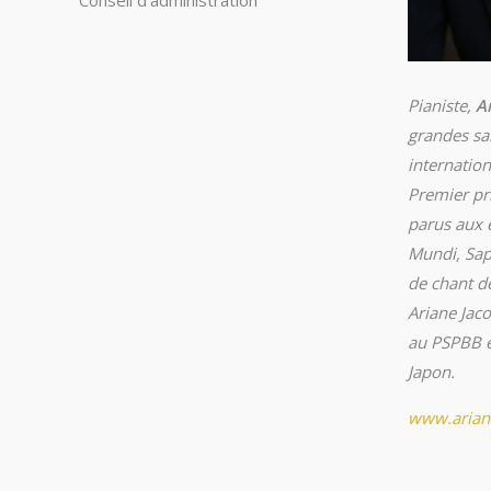
Pianiste,
A
grandes sal
internation
Premier pr
parus aux 
Mundi, Saph
de chant d
Ariane Jac
au PSPBB e
Japon.
www.arian