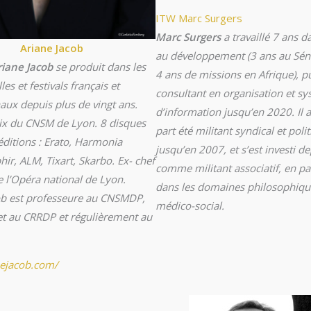
ITW Marc Surgers
Marc Surgers
a travaillé 7 ans da
Ariane Jacob
au développement (3 ans au Séné
riane Jacob
se produit dans les
4 ans de missions en Afrique), 
les et festivals français et
consultant en organisation et s
aux depuis plus de vingt ans.
d’information jusqu’en 2020. Il a
ix du CNSM de Lyon. 8 disques
part été militant syndical et poli
éditions : Erato, Harmonia
jusqu’en 2007, et s’est investi d
ir, ALM, Tixart, Skarbo. Ex- chef
comme militant associatif, en par
e l’Opéra national de Lyon.
dans les domaines philosophiqu
ob est professeure au CNSMDP,
médico-social.
t au CRRDP et régulièrement au
ejacob.com/