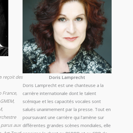
n
reçoit des
Doris Lamprecht
Doris Lamprecht est une chanteuse a la
o France,
carrière internationale dont le talent
 GMEM,
scénique et les capacités vocales sont
M,
salués unanimement par la presse. Tout en
rchestre
poursuivant une carrière qui l’amène sur
 parus aux
différentes grandes scènes mondiales, elle
, Art Zoyd,