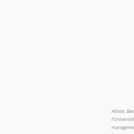
Altiste,
Sar
l’Universit
management