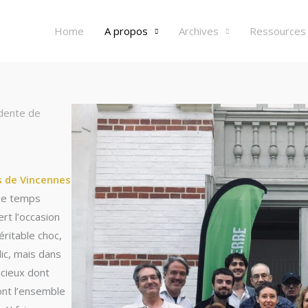
Home
A propos
Archives
Ressources
idente de
s de Vincennes
 ce temps
rt l’occasion
éritable choc,
blic, mais dans
ncieux dont
ont l’ensemble