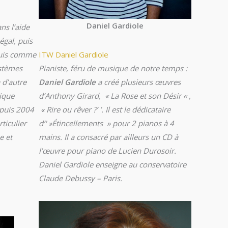
Daniel Gardiole
ns l’aide
gal, puis
puis comme
ITW Daniel Gardiole
ystèmes
Pianiste, féru de musique de notre temps :
 d’autre
Daniel Gardiole
a créé plusieurs œuvres
tique
d’Anthony Girard, « La Rose et son Désir « ,
epuis 2004
« Rire ou rêver ?’ ’. Il est le dédicataire
ticulier
d’' »Étincellements » pour 2 pianos à 4
e et
mains. Il a consacré par ailleurs un CD à
l’œuvre pour piano de Lucien Durosoir.
Daniel Gardiole enseigne au conservatoire
Claude Debussy – Paris.