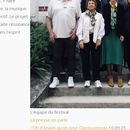
 Y faire
e, la musique
ctif. Le projet
aite résonance
ns l’esprit
L’équipe du festival
La presse en parle
ITW d’Ariane Jacob pour Classicagenda
10.09.25