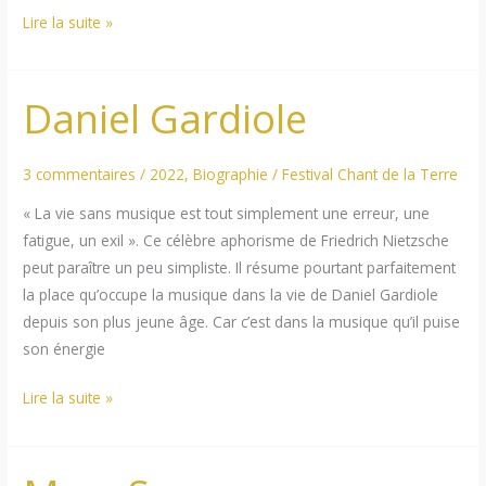
Anne
Lire la suite »
Cécile
Cuniot
Daniel Gardiole
3 commentaires
/
2022
,
Biographie
/
Festival Chant de la Terre
« La vie sans musique est tout simplement une erreur, une
fatigue, un exil ». Ce célèbre aphorisme de Friedrich Nietzsche
peut paraître un peu simpliste. Il résume pourtant parfaitement
la place qu’occupe la musique dans la vie de Daniel Gardiole
depuis son plus jeune âge. Car c’est dans la musique qu’il puise
son énergie
Daniel
Lire la suite »
Gardiole