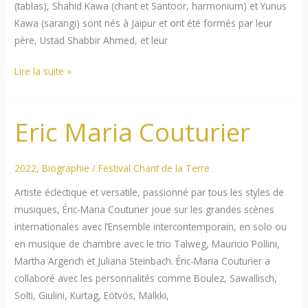
(tablas), Shahid Kawa (chant et Santoor, harmonium) et Yunus
Kawa (sarangi) sont nés à Jaipur et ont été formés par leur
père, Ustad Shabbir Ahmed, et leur
Kawa
Lire la suite »
(les
frères)
Eric Maria Couturier
2022
,
Biographie
/
Festival Chant de la Terre
Artiste éclectique et versatile, passionné par tous les styles de
musiques, Éric-Maria Couturier joue sur les grandes scènes
internationales avec l’Ensemble intercontemporain, en solo ou
en musique de chambre avec le trio Talweg, Mauricio Pollini,
Martha Argerich et Juliana Steinbach. Éric-Maria Couturier a
collaboré avec les personnalités comme Boulez, Sawallisch,
Solti, Giulini, Kurtag, Eötvös, Mälkki,